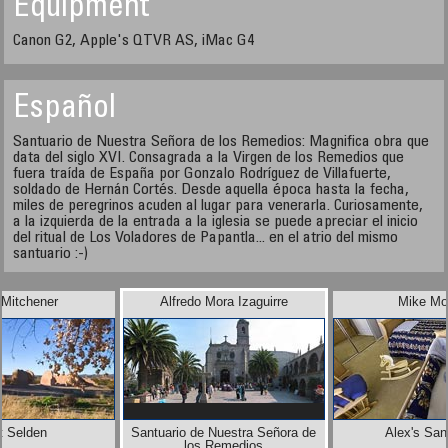
Equipment
Canon G2, Apple's QTVR AS, iMac G4
Español
Santuario de Nuestra Señora de los Remedios: Magnifica obra que
data del siglo XVI. Consagrada a la Virgen de los Remedios que
fuera traída de España por Gonzalo Rodríguez de Villafuerte,
soldado de Hernán Cortés. Desde aquella época hasta la fecha,
miles de peregrinos acuden al lugar para venerarla. Curiosamente,
a la izquierda de la entrada a la iglesia se puede apreciar el inicio
del ritual de Los Voladores de Papantla... en el atrio del mismo
santuario :-)
 Mitchener
Alfredo Mora Izaguirre
Mike Mo
t Selden
Santuario de Nuestra Señora de
Alex's San
los Remedios