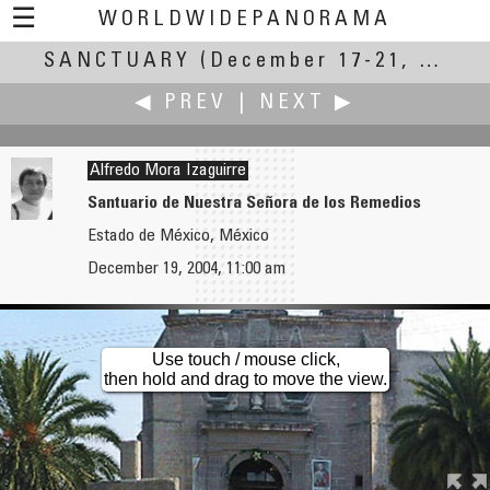
☰
WORLDWIDEPANORAMA
SANCTUARY
Sanctuary:
(December 17-21, 2004)
◀ PREV
|
NEXT ▶
Alfredo Mora Izaguirre
Santuario de Nuestra Señora de los Remedios
Estado de México, México
John Mitchener
Mike Morper
December 19, 2004, 11:00 am
Fort Selden
Alex's Sanctuary
Use touch / mouse click,
then hold and drag to move the view.