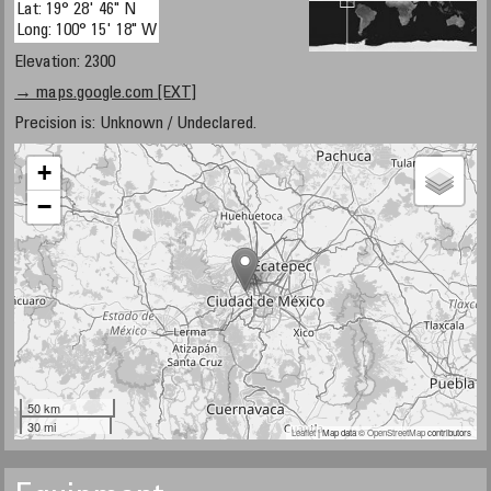
Lat: 19° 28' 46" N
Long: 100° 15' 18" W
Elevation: 2300
→ maps.google.com [EXT]
Precision is: Unknown / Undeclared.
+
−
50 km
30 mi
Leaflet
| Map data ©
OpenStreetMap
contributors