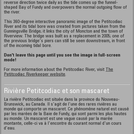
reverse direction twice daily as the tide comes up the funnel-
shaped Bay of Fundy and overpowers the normal outgoing flow of
the river.
This 360-degree interactive panoramic image of the Petitcodiac
River and its tidal bore was created from pictures taken from the
Gunningsville Bridge; it links the city of Moncton and the town of
Riverview. The bridge was built as a replacement in 2005; one of
the previous bridge's piers can still be seen downstream, in front
of the incoming tidal bore.
Don't leave this page until you see the image in full-screen
mode!
For more information about the Petitcodiac River, visit
The
Petitcodiac Riverkeeper website
.
Rivière Petitcodiac et son mascaret
La rivière Petitcodiac est située dans la province du Nouveau-
Brunswick, au Canada. Il s'agit de l'une des rares rivières au
monde qui comporte un mascaret. Ce phénomène naturel est causé
par les marées de la Baie de Fundy, qui sont parmi les plus hautes
au monde. Un mascaret est une vague causé par la marée
montante, celle-ci va à l'encontre du courant normal d'un cours
d'eau.