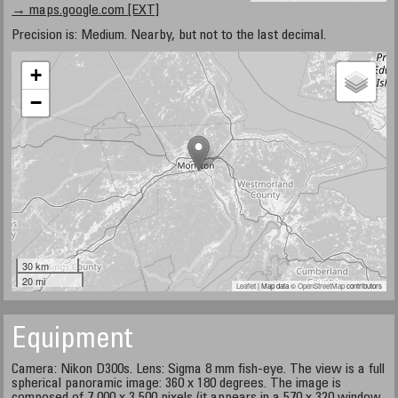
→ maps.google.com [EXT]
Precision is: Medium. Nearby, but not to the last decimal.
+
−
30 km
20 mi
Leaflet
| Map data ©
OpenStreetMap
contributors
Equipment
Camera: Nikon D300s. Lens: Sigma 8 mm fish-eye. The view is a full
spherical panoramic image: 360 x 180 degrees. The image is