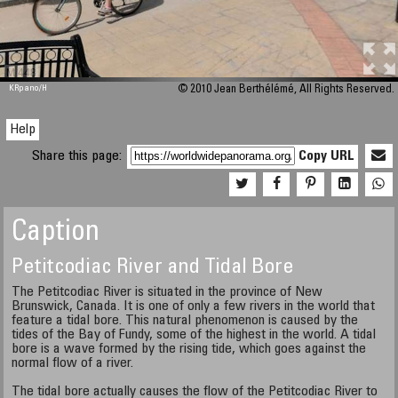
M 448
KRpano
/H
© 2010 Jean Berthélémé, All Rights Reserved.
Help
Share this page:
Copy URL
Caption
Petitcodiac River and Tidal Bore
The Petitcodiac River is situated in the province of New
Brunswick, Canada. It is one of only a few rivers in the world that
feature a tidal bore. This natural phenomenon is caused by the
tides of the Bay of Fundy, some of the highest in the world. A tidal
bore is a wave formed by the rising tide, which goes against the
normal flow of a river.
The tidal bore actually causes the flow of the Petitcodiac River to