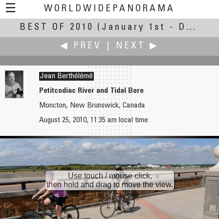
☰
WORLDWIDEPANORAMA
BEST OF 2010
Best Of 2010:
(January 1st - December 30th, 2010)
◀ PREV
|
NEXT ▶
Jean Berthélémé
Petitcodiac River and Tidal Bore
Moncton, New Brunswick, Canada
Roger Berry
Claudia Betschart
August 25, 2010, 11:35 am local time
Elephant Bath, Periyar River
Visible Effects of the Climate Changes
Use touch / mouse click,
then hold and drag to move the view.