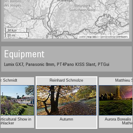
30 km
20 mi
Leaflet
| Map data ©
OpenStreetMap
contributors
Equipment
Lumix GX7, Panasonic 8mm, PT4Pano KISS Slant, PTGui
tz Schmidt
Reinhard Schmolze
Matthieu 
rticultural Show in
Autumn
Aurora Borealis 
ehlacker
Mathi