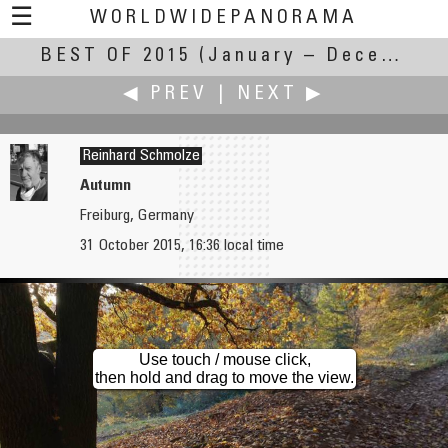
☰
WORLDWIDEPANORAMA
BEST OF 2015
Best Of 2015:
(January – December 2015)
◀ PREV
|
NEXT ▶
Reinhard Schmolze
Autumn
Freiburg, Germany
Moritz Schmidt
Matthieu Selme
31 October 2015, 16:36 local time
Flowers in Horticultural Show in Muehlacker
Aurora Borealis in Pointe St Mathieu
Use touch / mouse click,
then hold and drag to move the view.